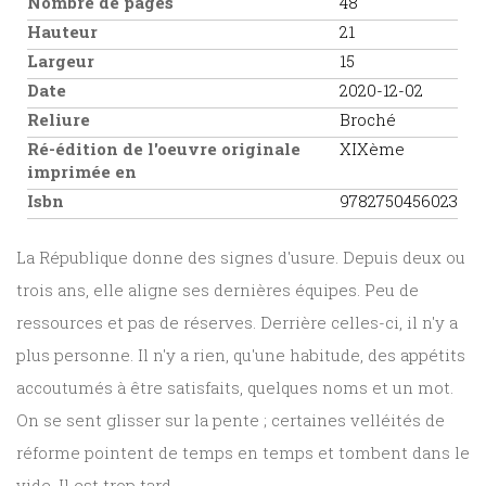
Nombre de pages
48
Hauteur
21
Largeur
15
Date
2020-12-02
Reliure
Broché
Ré-édition de l'oeuvre originale
XIXème
imprimée en
Isbn
9782750456023
La République donne des signes d'usure. Depuis deux ou
trois ans, elle aligne ses dernières équipes. Peu de
ressources et pas de réserves. Derrière celles-ci, il n'y a
plus personne. Il n'y a rien, qu'une habitude, des appétits
accoutumés à être satisfaits, quelques noms et un mot.
On se sent glisser sur la pente ; certaines velléités de
réforme pointent de temps en temps et tombent dans le
vide. Il est trop tard.