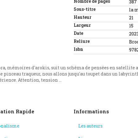
Nombre de pages
387
Sous-titre
la m
Hauteur
21
Largeur
15
Date
202
Reliure
Bro
Isbn
978
, mémoires d'arokis, suit un schéma de pensées en satellite auto
de pinceau traqueur, nous allons jusqu'au toupet dans un labyrin
érience. Attention, tension ...
ation Rapide
Informations
onalisme
Les auteurs