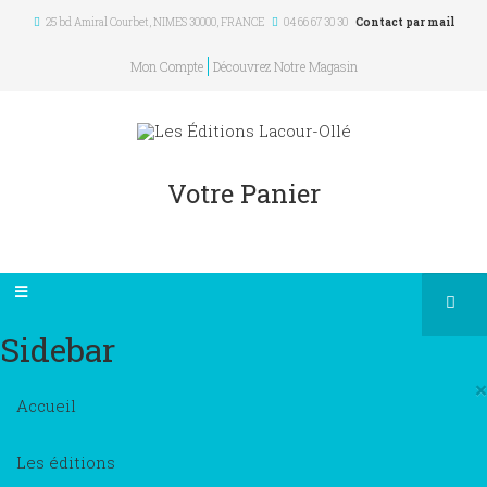
25 bd Amiral Courbet
, NIMES
30000
,
FRANCE
04 66 67 30 30
Contact par mail
Mon Compte
Découvrez Notre Magasin
Votre Panier
Sidebar
×
Accueil
Les éditions