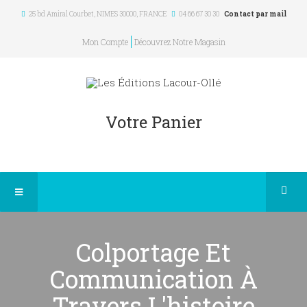
25 bd Amiral Courbet
, NIMES
30000
,
FRANCE
04 66 67 30 30
Contact par mail
Mon Compte
Découvrez Notre Magasin
Votre Panier
Colportage Et
Communication À
Travers L'histoire