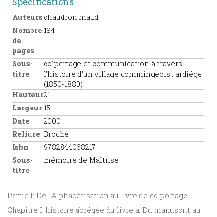
Spécifications
Auteurs
chaudron maud
Nombre
184
de
pages
Sous-
colportage et communication à travers
titre
l'histoire d'un village commingeois : ardiége
(1850-1880)
Hauteur
21
Largeur
15
Date
2000
Reliure
Broché
Isbn
9782844068217
Sous-
mémoire de Maîtrise
titre
Partie I: De l'Alphabétisation au livre de colportage
Chapitre I: histoire abrégée du livre a. Du manuscrit au