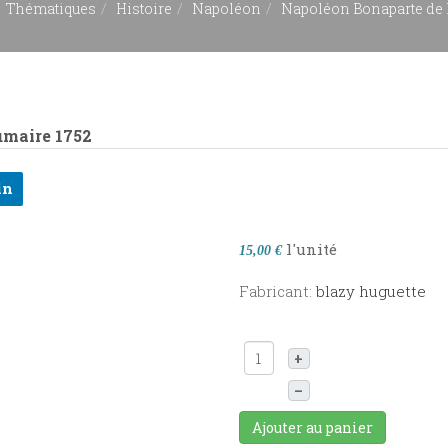
Thématiques
Histoire
Napoléon
Napoléon Bonaparte de l
umaire
1752
in
l'unité
15,00 €
Fabricant:
blazy huguette
+
–
Ajouter au panier