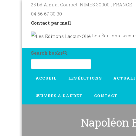
25 bd Amiral Courbet
, NIMES
30000
,
FRANCE
04 66 67 30 30
Contact par mail
Les Éditions Lacour
Search books
ACCUEIL
LES ÉDITIONS
ACTUALI
ŒUVRES A.DAUDET
CONTACT
Napoléon B