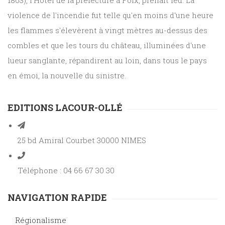
1803), l'Hôtel de la préfecture à Foix, prenait feu. La
violence de l'incendie fut telle qu'en moins d'une heure
les flammes s'élevèrent à vingt mètres au-dessus des
combles et que les tours du château, illuminées d'une
lueur sanglante, répandirent au loin, dans tous le pays
en émoi, la nouvelle du sinistre.
EDITIONS LACOUR-OLLÉ
25 bd Amiral Courbet 30000 NIMES
Téléphone : 04 66 67 30 30
NAVIGATION RAPIDE
Régionalisme