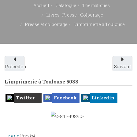
Accueil
Catalogue
Thématiques
Livres -Presse - Colportage
Presse et colportage
L'imprimerie à Toulouse
Précédent
Suivant
L'imprimerie à Toulouse
5088
Twitter
Facebook
Linkedin
l'unité
7,01 €