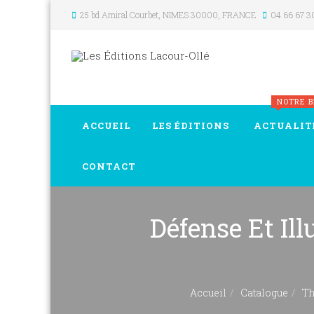
25 bd Amiral Courbet
, NIMES
30000
,
FRANCE
04 66 67 3
NOTRE 
ACCUEIL
LES ÉDITIONS
ACTUALIT
CONTACT
Défense Et Il
Accueil
Catalogue
Th