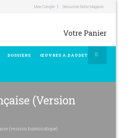
Mon Compte
Découvrez Notre Magasin
Votre Panier
DOSSIERS
ŒUVRES A.DAUDET
nçaise (version
çaise (version humoristique)