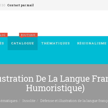
0 30
Contact par mail
BLOG
BOUTIQUE
ÉS
CATALOGUE
THÉMATIQUES
RÉGIONALISME
lustration De La Langue Fra
Humoristique)
ématiques
Insolite
Défense et illustration de la langue fran