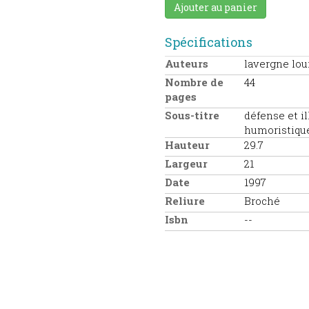
Ajouter au panier
Spécifications
Auteurs
lavergne lou
Nombre de
44
pages
Sous-titre
défense et il
humoristiqu
Hauteur
29.7
Largeur
21
Date
1997
Reliure
Broché
Isbn
--