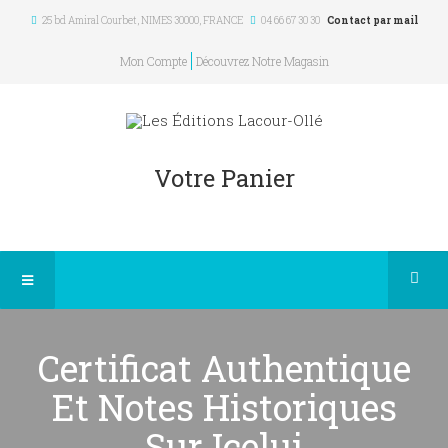
25 bd Amiral Courbet
, NIMES
30000
,
FRANCE
04 66 67 30 30
Contact par mail
Mon Compte
Découvrez Notre Magasin
Votre Panier
Certificat Authentique
Et Notes Historiques
Sur Icelui