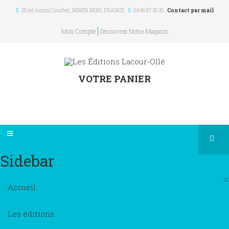
25 bd Amiral Courbet
, NIMES
30000
,
FRANCE
04 66 67 30 30
Contact par mail
Mon Compte
Découvrez Notre Magasin
VOTRE PANIER
Sidebar
×
Accueil
Les éditions