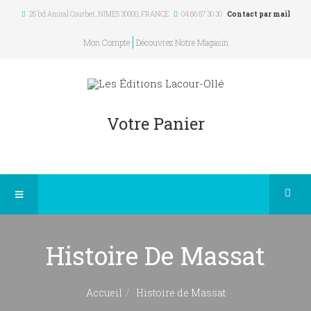
25 bd Amiral Courbet
, NIMES
30000
,
FRANCE
04 66 67 30 30
Contact par mail
Mon Compte
Découvrez Notre Magasin
Votre Panier
Histoire De Massat
Accueil
Histoire de Massat