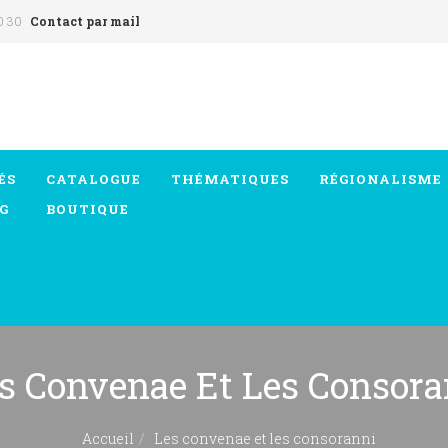
0 30
Contact par mail
ÉS
CATALOGUE
THÉMATIQUES
RÉGIONALISME
G
BOUTIQUE
s Convenae Et Les Consora
Accueil
Les convenae et les consoranni