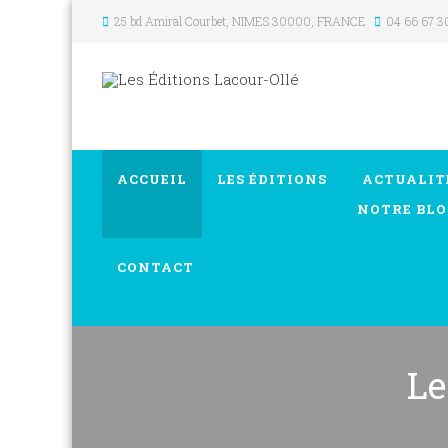
25 bd Amiral Courbet
, NIMES
30000
,
FRANCE
04 66 67 3
ACCUEIL
LES ÉDITIONS
ACTUALIT
NOTRE BLO
CONTACT
Le