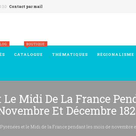
0 30
Contact par mail
BLOG
BOUTIQUE
ÉS
CATALOGUE
THÉMATIQUES
RÉGIONALISME
t Le Midi De La France Pen
Novembre Et Décembre 182
 Pyrénées et le Midi de la France pendant les mois de novembre 