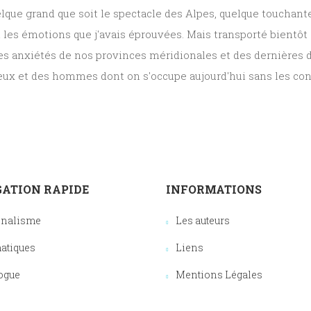
uelque grand que soit le spectacle des Alpes, quelque touchante
oi les émotions que j'avais éprouvées. Mais transporté bientô
s anxiétés de nos provinces méridionales et des dernières déf
 lieux et des hommes dont on s'occupe aujourd'hui sans les c
ATION RAPIDE
INFORMATIONS
onalisme
Les auteurs
atiques
Liens
ogue
Mentions Légales