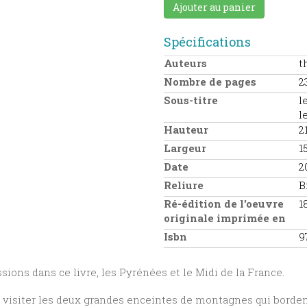
Ajouter au panier
Spécifications
Auteurs
t
Nombre de pages
2
Sous-titre
l
l
Hauteur
2
Largeur
1
Date
2
Reliure
B
Ré-édition de l'oeuvre
1
originale imprimée en
Isbn
9
ions dans ce livre, les Pyrénées et le Midi de la France.
de visiter les deux grandes enceintes de montagnes qui bordent