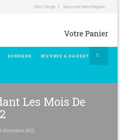
Mon Compte
Découvrez Notre Magasin
Votre Panier
DOSSIERS
ŒUVRES A.DAUDET
dant Les Mois De
2
et décembre 1822