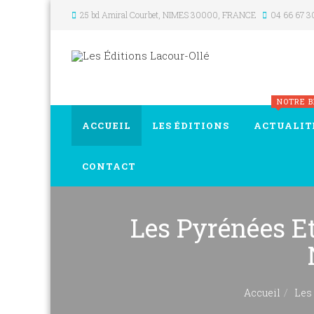
25 bd Amiral Courbet
, NIMES
30000
,
FRANCE
04 66 67 3
NOTRE 
ACCUEIL
LES ÉDITIONS
ACTUALIT
CONTACT
Les Pyrénées E
Accueil
Les