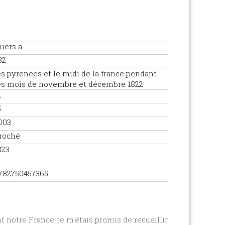
hiers a.
32
es pyrenees et le midi de la france pendant
es mois de novembre et décembre 1822
1
5
003
roché
823
782750457365
 notre France, je m'étais promis de recueillir