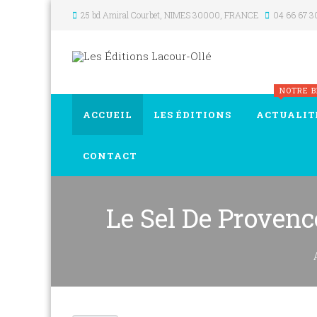
25 bd Amiral Courbet
, NIMES
30000
,
FRANCE
04 66 67 3
NOTRE 
ACCUEIL
LES ÉDITIONS
ACTUALIT
CONTACT
Le Sel De Provenc