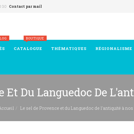
0 30
Contact par mail
BLOG
BOUTIQUE
ÉS
CATALOGUE
THÉMATIQUES
RÉGIONALISME
e Et Du Languedoc De L'ant
Accueil
Le sel de Provence et du Languedoc de l'antiquité à nos