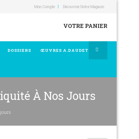
Mon Compte
Découvrez Notre Magasin
VOTRE PANIER
DOSSIERS
ŒUVRES A.DAUDET
iquité À Nos Jours
 jours