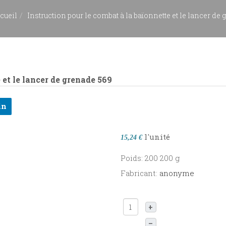
cueil
Instruction pour le combat à la baïonnette et le lancer de
 et le lancer de grenade
569
in
l'unité
15,24 €
Poids: 200 200 g
Fabricant:
anonyme
+
–