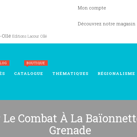
Mon compte
Découvrez notre magasin
-Ollé
Editions Lacour Ollé
BLOG
BOUTIQUE
ÉS
CATALOGUE
THÉMATIQUES
RÉGIONALISME
r Le Combat À La Baïonnett
Grenade