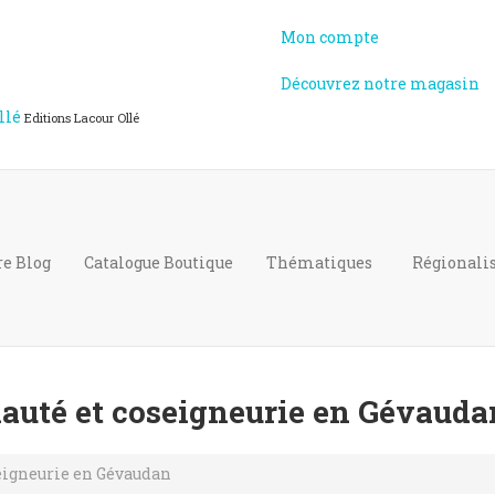
Mon compte
Découvrez notre magasin
llé
Editions Lacour Ollé
re Blog
Catalogue
Boutique
Thématiques
Régional
uté et coseigneurie en Gévauda
eigneurie en Gévaudan