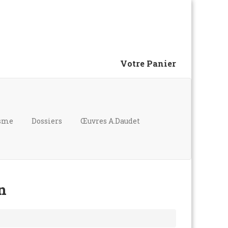
Votre Panier
isme
Dossiers
Œuvres A.Daudet
n