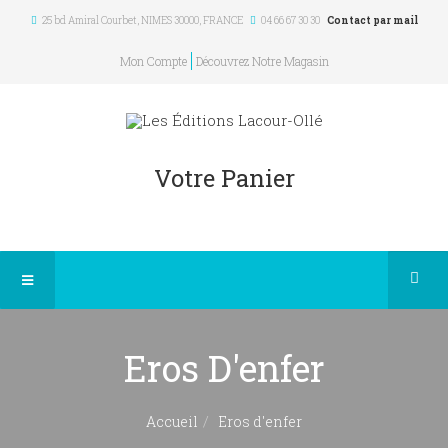
25 bd Amiral Courbet
, NIMES
30000
,
FRANCE
04 66 67 30 30
Contact par mail
Mon Compte
Découvrez Notre Magasin
Votre Panier
Eros D'enfer
Accueil
Eros d'enfer