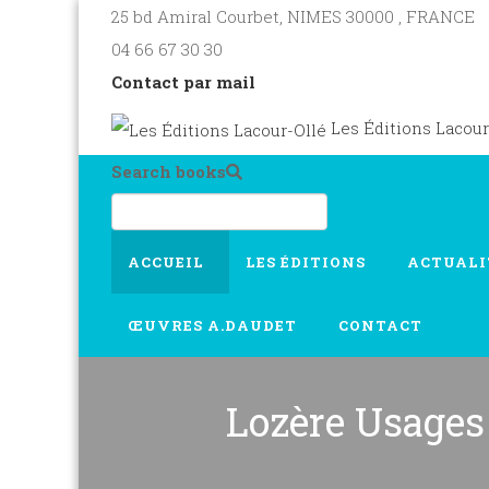
25 bd Amiral Courbet
, NIMES
30000
,
FRANCE
04 66 67 30 30
Contact par mail
Les Éditions Lacour
Search books
ACCUEIL
LES ÉDITIONS
ACTUALI
ŒUVRES A.DAUDET
CONTACT
Lozère Usages