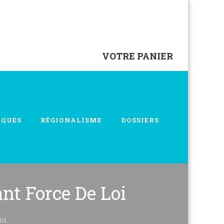
VOTRE PANIER
IQUES
RÉGIONALISME
DOSSIERS
nt Force De Loi
oi