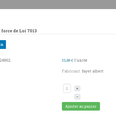
force de Loi
7013
in
l'unité
15,00 €
Fabricant:
fayet albert
+
–
Ajouter au panier