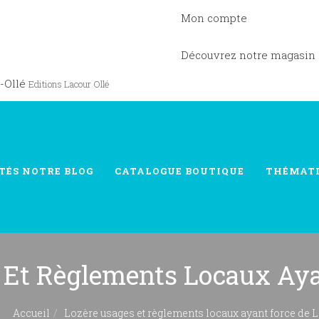
Mon compte
Découvrez notre magasin
-Ollé
Editions Lacour Ollé
TÉS
NOTRE BLOG
CATALOGUE
BOUTIQUE
THÉMAT
 Et Règlements Locaux Aya
Accueil
Lozère usages et règlements locaux ayant force de L