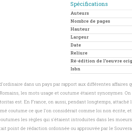
Spécifications
Auteurs
Nombre de pages
Hauteur
Largeur
Date
Reliure
Ré-édition de l'oeuvre or
Isbn
e d'ordinaire dans un pays par rapport aux différentes affaires
s Romains, les mots usage et coutume étaient synonymes. On les 
toritas est. En France, on aussi, pendant longtemps, attaché
mmé coutume ce que l'on considérait comme loi non écrite, et u
coutumes les règles qui s'étaient introduites dans les moeurs et
stait point de rédaction ordonnée ou approuvée par le Souverai