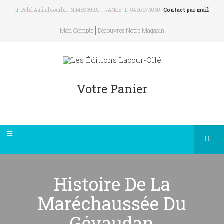
25 bd Amiral Courbet
, NIMES
30000
,
FRANCE
04 66 67 30 30
Contact par mail
Mon Compte
Découvrez Notre Magasin
Votre Panier
Histoire De La
Maréchaussée Du
Gévaudan