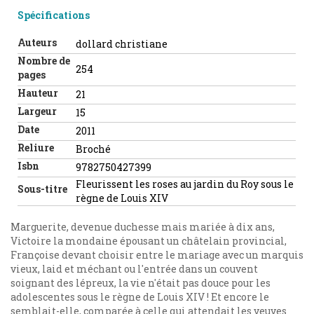
Spécifications
Auteurs
dollard christiane
Nombre de
254
pages
Hauteur
21
Largeur
15
Date
2011
Reliure
Broché
Isbn
9782750427399
Fleurissent les roses au jardin du Roy sous le
Sous-titre
règne de Louis XIV
Marguerite, devenue duchesse mais mariée à dix ans,
Victoire la mondaine épousant un châtelain provincial,
Françoise devant choisir entre le mariage avec un marquis
vieux, laid et méchant ou l'entrée dans un couvent
soignant des lépreux, la vie n'était pas douce pour les
adolescentes sous le règne de Louis XIV ! Et encore le
semblait-elle, comparée à celle qui attendait les veuves