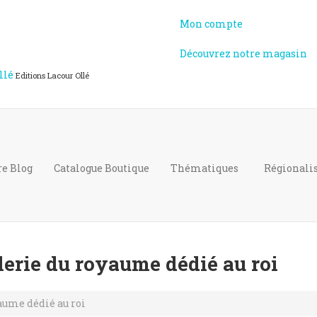
Mon compte
Découvrez notre magasin
llé
Editions Lacour Ollé
re Blog
Catalogue
Boutique
Thématiques
Régional
lerie du royaume dédié au roi
aume dédié au roi