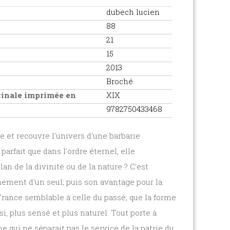
dubech lucien
88
21
15
2013
Broché
iginale imprimée en
XIX
9782750433468
he et recouvre l'univers d'une barbarie
arfait que dans l'ordre éternel, elle
an de la divinité ou de la nature ? C'est
nement d'un seul; puis son avantage pour la.
France semblable à celle du passé; que la forme
, plus sensé et plus naturel. Tout porte à
 qui ne séparait pas le service de la patrie du