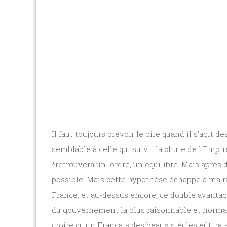
Il faut toujours prévoir le pire quand il s'agit
semblable à celle qui suivit la chute de l'Empi
*retrouvera un ordre, un équilibre. Mais après d
possible. Mais cette hypothèse échappe à ma ra
France; et au-dessus encore, ce double avantag
du gouvernement la plus raisonnable et normale 
croire qu'un Français des beaux siècles eût. ra