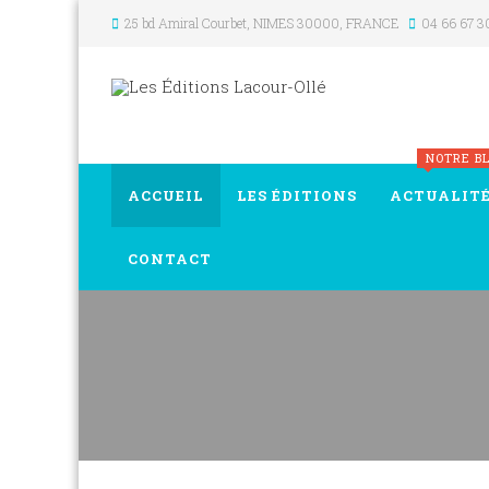
25 bd Amiral Courbet
, NIMES
30000
,
FRANCE
04 66 67 3
NOTRE B
ACCUEIL
LES ÉDITIONS
ACTUALIT
CONTACT