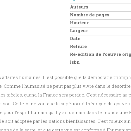
Auteurs
Nombre de pages
Hauteur
Largeur
Date
Reliure
Ré-édition de l'oeuvre or
Isbn
 des affaires humaines. Il est possible que la démocratie triomp
re. Comme l'humanité ne peut pas plus vivre dans le désordre p
es siècles, quand la France sera perdue. C'est nécessaire au pl
ison. Celle-ci ne voit que la supériorité théorique du gouver
e pour l'esprit humain qu'il y ait demain dans le monde une 
soit adoptée par les nations bienfaisantes. C'est mieux ainsi
isonne de la sorte, et que cette vue est conforme à l'humanisme