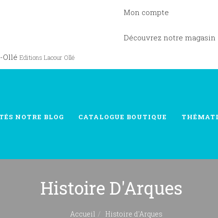
Mon compte
Découvrez notre magasin
-Ollé
Editions Lacour Ollé
TÉS
NOTRE BLOG
CATALOGUE
BOUTIQUE
THÉMAT
Histoire D'Arques
Accueil
Histoire d'Arques