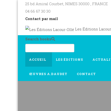
25 bd Amiral Courbet
, NIMES
30000
,
FRANCE
04 66 67 30 30
Contact par mail
Les Éditions Lacour
Search books
ACCUEIL
LES ÉDITIONS
ACTUALI
ŒUVRES A.DAUDET
CONTACT