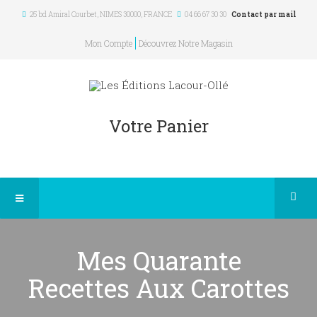
25 bd Amiral Courbet
, NIMES
30000
,
FRANCE
04 66 67 30 30
Contact par mail
Mon Compte
Découvrez Notre Magasin
Votre Panier
Mes Quarante
Recettes Aux Carottes