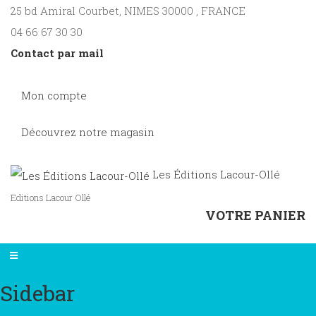
25 bd Amiral Courbet
, NIMES
30000
,
FRANCE
04 66 67 30 30
Contact par mail
Mon compte
Découvrez notre magasin
Les Éditions Lacour-Ollé
Editions Lacour Ollé
VOTRE PANIER
Sidebar