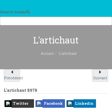
Search books
L'artichaut
Accueil
L'artichaut
Précédent
Suivant
L'artichaut
8978
Twitter
Facebook
Linkedin