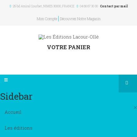
25 bd Amiral Courbet
, NIMES
30000
,
FRANCE
04 66 67 30 30
Contact par mail
Mon Compte
Découvrez Notre Magasin
VOTRE PANIER
Sidebar
×
Accueil
Les éditions