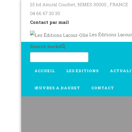
25 bd Amiral Courbet
, NIMES
30000
,
FRANCE
04 66 67 30 30
Contact par mail
Les Éditions Lacour
Search books
ACCUEIL
LES ÉDITIONS
ACTUALI
ŒUVRES A.DAUDET
CONTACT