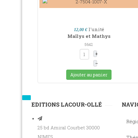
l'unité
12,00 €
Maïlys et Mathys
5642
+
–
Ajouter au panier
EDITIONS LACOUR-OLLÉ
NAVI
Régi
25 bd Amiral Courbet 30000
NIMES
Thém