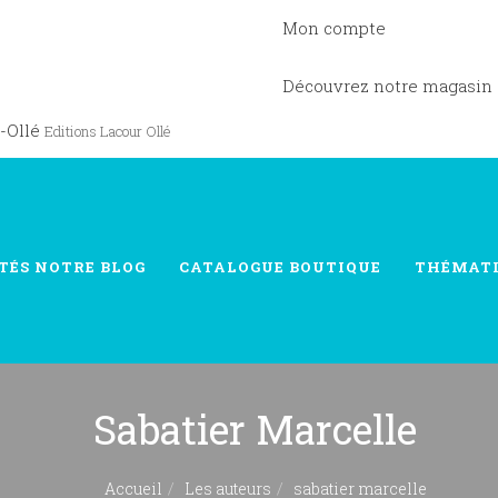
Mon compte
Découvrez notre magasin
-Ollé
Editions Lacour Ollé
TÉS
NOTRE BLOG
CATALOGUE
BOUTIQUE
THÉMAT
Sabatier Marcelle
Accueil
Les auteurs
sabatier marcelle