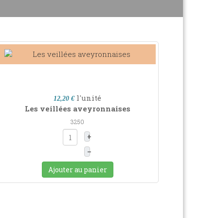
l'unité
12,20 €
Les veillées aveyronnaises
3250
+
–
Ajouter au panier