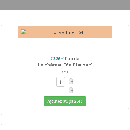
l'unité
12,20 €
Le château "de Blauzac"
3815
+
–
Ajouter au panier