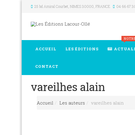
25 bd Amiral Courbet
, NIMES
30000
,
FRANCE
04 66 67 3
NOTR
ACCUEIL
LES ÉDITIONS
ACTUAL
CONTACT
vareilhes alain
Accueil
Les auteurs
vareilhes alain