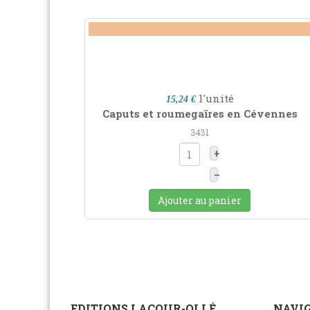
l'unité
15,24 €
Caputs et roumegaïres en Cévennes
3431
+
–
Ajouter au panier
EDITIONS LACOUR-OLLÉ
NAVIG