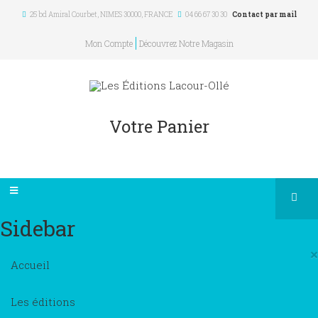
25 bd Amiral Courbet
, NIMES
30000
,
FRANCE
04 66 67 30 30
Contact par mail
Mon Compte
Découvrez Notre Magasin
Votre Panier
Sidebar
×
Accueil
Les éditions