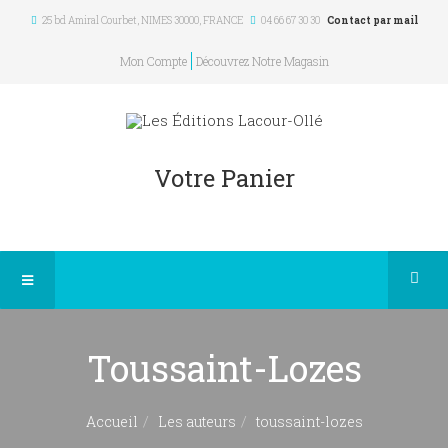
25 bd Amiral Courbet
, NIMES
30000
,
FRANCE
04 66 67 30 30
Contact par mail
Mon Compte
Découvrez Notre Magasin
Votre Panier
Toussaint-Lozes
Accueil
Les auteurs
toussaint-lozes