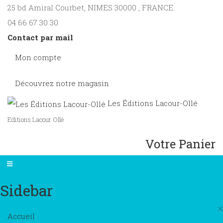
25 bd Amiral Courbet
, NIMES
30000
,
FRANCE
04 66 67 30 30
Contact par mail
Mon compte
Découvrez notre magasin
Les Éditions Lacour-Ollé
Editions Lacour Ollé
Votre Panier
Sidebar
×
Accueil