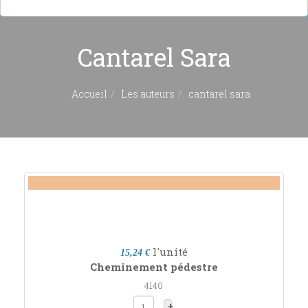
Cantarel Sara
Accueil
Les auteurs
cantarel sara
l'unité
15,24 €
Cheminement pédestre
4140
+