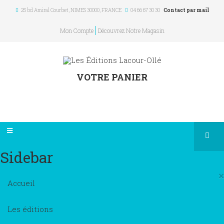
25 bd Amiral Courbet
, NIMES
30000
,
FRANCE
04 66 67 30 30
Contact par mail
Mon Compte
Découvrez Notre Magasin
VOTRE PANIER
Sidebar
×
Accueil
Les éditions