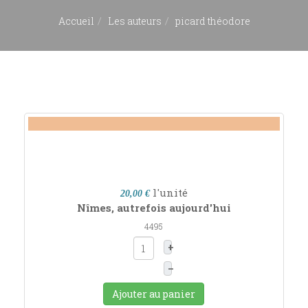
Accueil
Les auteurs
picard théodore
l'unité
20,00 €
Nîmes, autrefois aujourd'hui
4495
+
–
Ajouter au panier