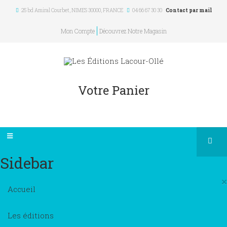
25 bd Amiral Courbet
, NIMES
30000
,
FRANCE
04 66 67 30 30
Contact par mail
Mon Compte
Découvrez Notre Magasin
Votre Panier
Sidebar
×
Accueil
Les éditions