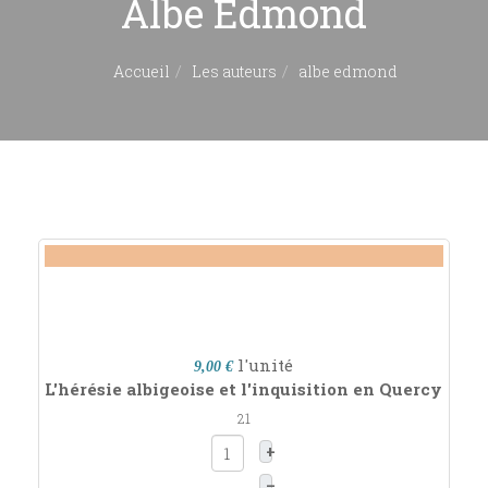
Albe Edmond
Accueil
Les auteurs
albe edmond
l'unité
9,00 €
L'hérésie albigeoise et l'inquisition en Quercy
21
+
–