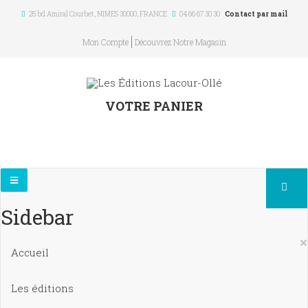
25 bd Amiral Courbet
, NIMES
30000
,
FRANCE
04 66 67 30 30
Contact par mail
Mon Compte
Découvrez Notre Magasin
VOTRE PANIER
Sidebar
×
Accueil
Les éditions