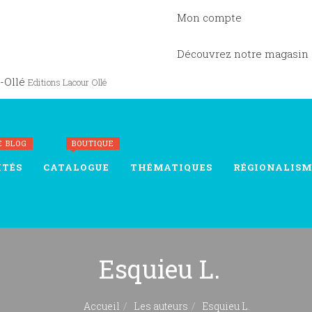
Mon compte
Découvrez notre magasin
-Ollé
Editions Lacour Ollé
E BLOG
BOUTIQUE
ITÉS
CATALOGUE
THÉMATIQUES
RÉGIONALISM
Esquieu L.
Accueil
Les auteurs
Esquieu L.