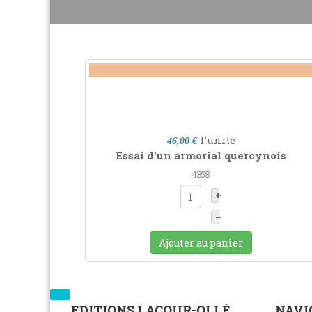
l'unité
46,00 €
Essai d'un armorial quercynois
4858
+
–
Ajouter au panier
EDITIONS LACOUR-OLLÉ
NAVI