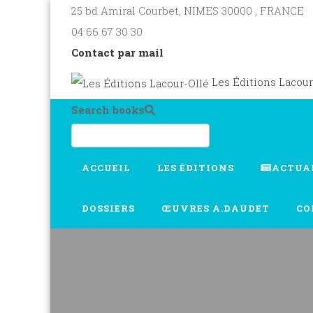
25 bd Amiral Courbet
, NIMES
30000
,
FRANCE
04 66 67 30 30
Contact par mail
Les Éditions Lacour
Search books
ACCUEIL
LES ÉDITIONS
ACTUA
DOSSIERS
ŒUVRES A.DAUDET
CO