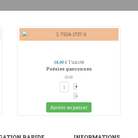
l'unité
18,00 €
Poésies gasconnes
6365
+
–
Ajouter au panier
GATION RAPIDE
INFORMATIONS