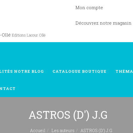
Mon compte
Découvrez notre magasin
-Ollé
Editions Lacour Ollé
LITÉS
NOTRE BLOG
CATALOGUE
BOUTIQUE
THÉMA
NTACT
ASTROS (D') J.G
Accueil
Les auteurs
ASTROS (D') J.G