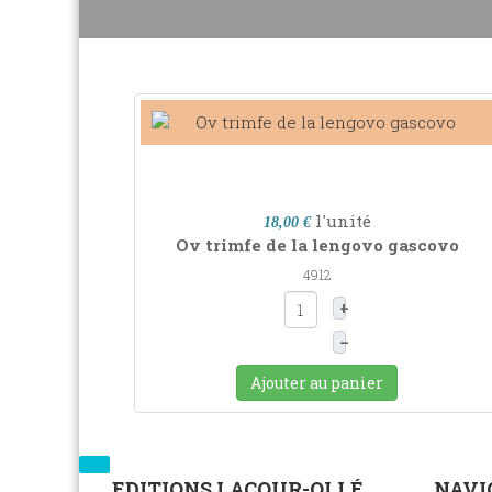
l'unité
18,00 €
Ov trimfe de la lengovo gascovo
4912
+
–
Ajouter au panier
EDITIONS LACOUR-OLLÉ
NAVI