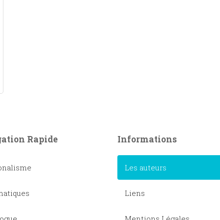
ation Rapide
Informations
onalisme
Les auteurs
atiques
Liens
logue
Mentions Légales