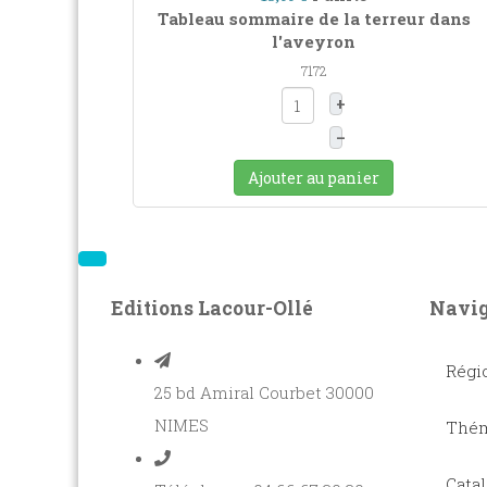
Tableau sommaire de la terreur dans
l'aveyron
7172
+
–
Ajouter au panier
Editions Lacour-Ollé
Navig
Régi
25 bd Amiral Courbet 30000
NIMES
Thém
Cata