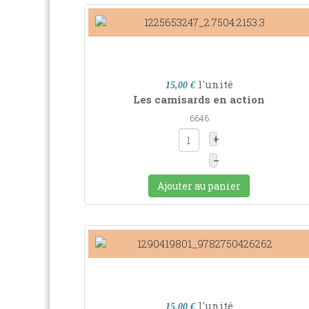
l'unité
15,00 €
Les camisards en action
6646
+
–
Ajouter au panier
l'unité
15,00 €