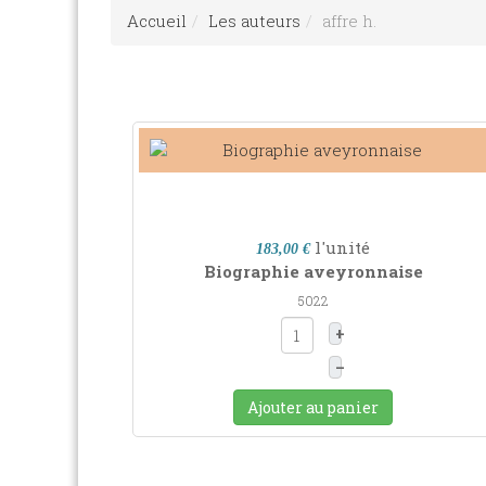
Accueil
Les auteurs
affre h.
l'unité
183,00 €
Biographie aveyronnaise
5022
+
–
Ajouter au panier