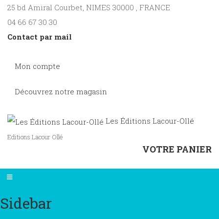
25 bd Amiral Courbet
, NIMES
30000
,
FRANCE
04 66 67 30 30
Contact par mail
Mon compte
Découvrez notre magasin
Les Éditions Lacour-Ollé
Editions Lacour Ollé
VOTRE PANIER
Sidebar