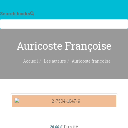
Search books
Auricoste Françoise
Accueil
Les auteurs
Auricoste françoise
l'unité
20,00 €