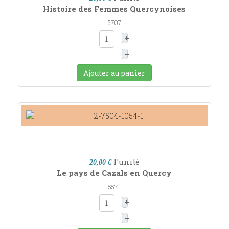
Histoire des Femmes Quercynoises
5707
+
–
Ajouter au panier
l'unité
20,00 €
Le pays de Cazals en Quercy
5571
+
–