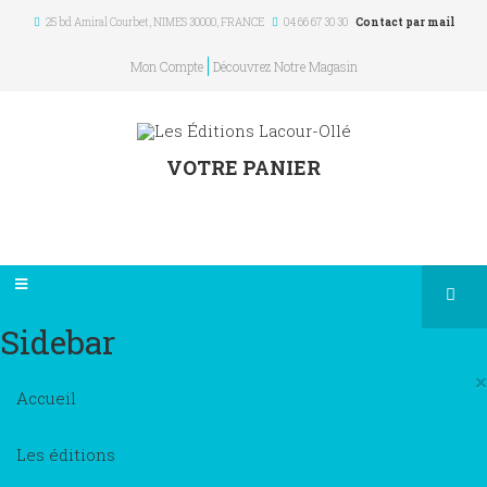
25 bd Amiral Courbet
, NIMES
30000
,
FRANCE
04 66 67 30 30
Contact par mail
Mon Compte
Découvrez Notre Magasin
VOTRE PANIER
Sidebar
×
Accueil
Les éditions