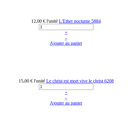
12,00 €
l'unité
L'Ether nocturne
5884
+
–
Ajouter au panier
15,00 €
l'unité
Le christ est mort vive le christ
6208
+
–
Ajouter au panier