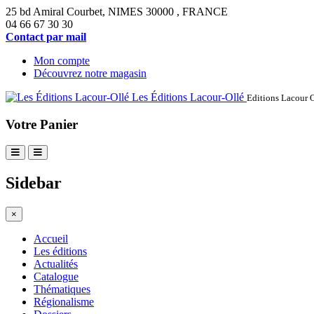
25 bd Amiral Courbet
, NIMES
30000
,
FRANCE
04 66 67 30 30
Contact par mail
Mon compte
Découvrez notre magasin
Les Éditions Lacour-Ollé
Editions Lacour 
Votre Panier
Sidebar
×
Accueil
Les éditions
Actualités
Catalogue
Thématiques
Régionalisme