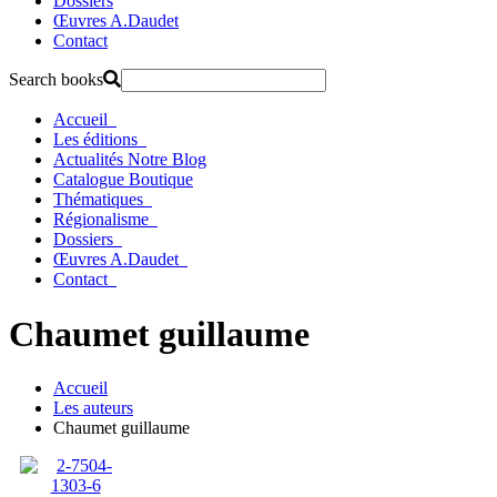
Dossiers
Œuvres A.Daudet
Contact
Search books
Accueil
Les éditions
Actualités
Notre Blog
Catalogue
Boutique
Thématiques
Régionalisme
Dossiers
Œuvres A.Daudet
Contact
Chaumet guillaume
Accueil
Les auteurs
Chaumet guillaume