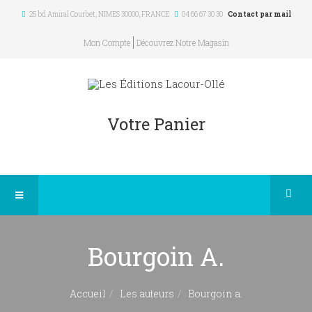
25 bd Amiral Courbet
, NIMES
30000
,
FRANCE
04 66 67 30 30
Contact par mail
Mon Compte
Découvrez Notre Magasin
Votre Panier
Bourgoin A.
Accueil
Les auteurs
Bourgoin a.