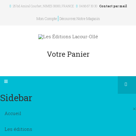
25 bd Amiral Courbet
, NIMES
30000
,
FRANCE
04 66 67 30 30
Contact par mail
Mon Compte
Découvrez Notre Magasin
Votre Panier
Sidebar
×
Accueil
Les éditions