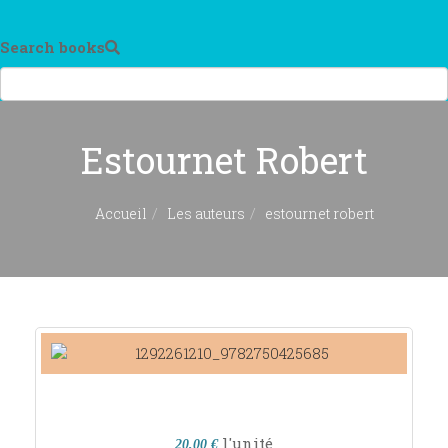
Search books
Estournet Robert
Accueil
Les auteurs
estournet robert
l'unité
20,00 €