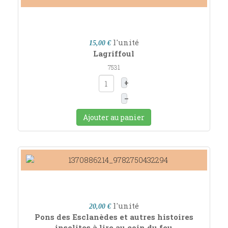
l'unité
15,00 €
Lagriffoul
7531
+
–
Ajouter au panier
l'unité
20,00 €
Pons des Esclanèdes et autres histoires
insolites à lire au coin du feu