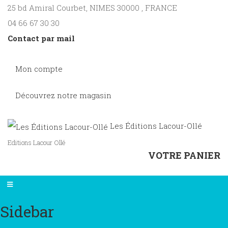
25 bd Amiral Courbet
, NIMES
30000
,
FRANCE
04 66 67 30 30
Contact par mail
Mon compte
Découvrez notre magasin
Les Éditions Lacour-Ollé
Editions Lacour Ollé
VOTRE PANIER
Sidebar