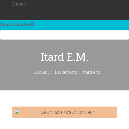
Contact
Search books
Itard E.m.
Accueil
Les auteurs
itard e.m.