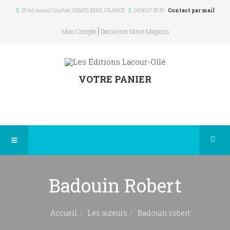
25 bd Amiral Courbet
, NIMES
30000
,
FRANCE
04 66 67 30 30
Contact par mail
Mon Compte
Découvrez Notre Magasin
VOTRE PANIER
Badouin Robert
Accueil
Les auteurs
Badouin robert