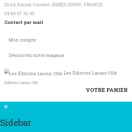
25 bd Amiral Courbet
, NIMES
30000
,
FRANCE
04 66 67 30 30
Contact par mail
Mon compte
Découvrez notre magasin
Les Éditions Lacour-Ollé
Editions Lacour Ollé
VOTRE PANIER
Sidebar