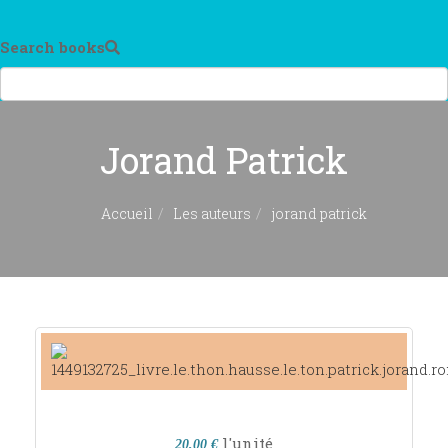
Search books
Jorand Patrick
Accueil
Les auteurs
jorand patrick
l'unité
20,00 €