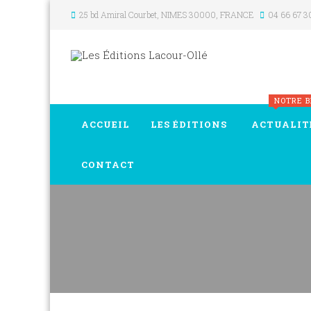
25 bd Amiral Courbet
, NIMES
30000
,
FRANCE
04 66 67 3
NOTRE 
ACCUEIL
LES ÉDITIONS
ACTUALIT
CONTACT