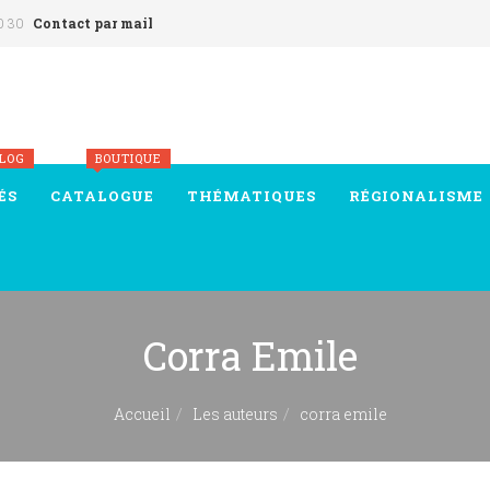
0 30
Contact par mail
BLOG
BOUTIQUE
ÉS
CATALOGUE
THÉMATIQUES
RÉGIONALISME
Corra Emile
Accueil
Les auteurs
corra emile