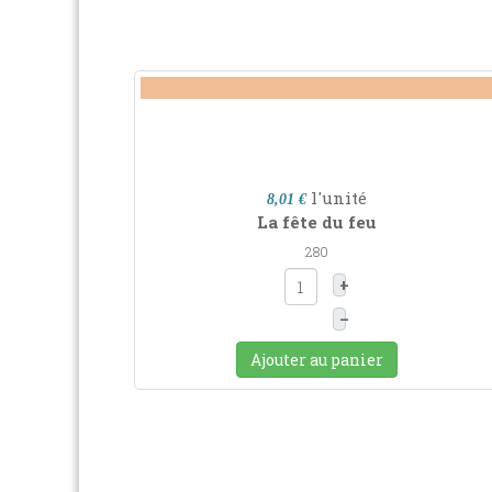
l'unité
8,01 €
La fête du feu
280
+
–
Ajouter au panier