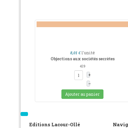
l'unité
8,01 €
Objections aux sociétés secrètes
419
+
–
Ajouter au panier
Editions Lacour-Ollé
Navig