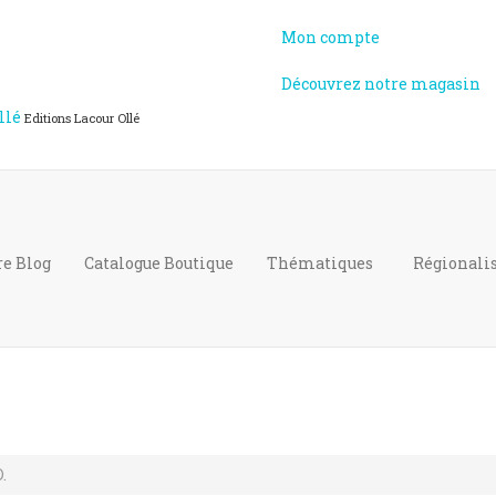
Mon compte
Découvrez notre magasin
llé
Editions Lacour Ollé
re Blog
Catalogue
Boutique
Thématiques
Régional
.