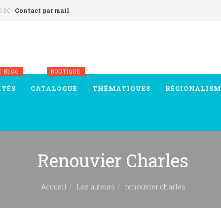
0 30
Contact par mail
E BLOG
BOUTIQUE
ITÉS
CATALOGUE
THÉMATIQUES
RÉGIONALISM
Renouvier Charles
Accueil
Les auteurs
renouvier charles