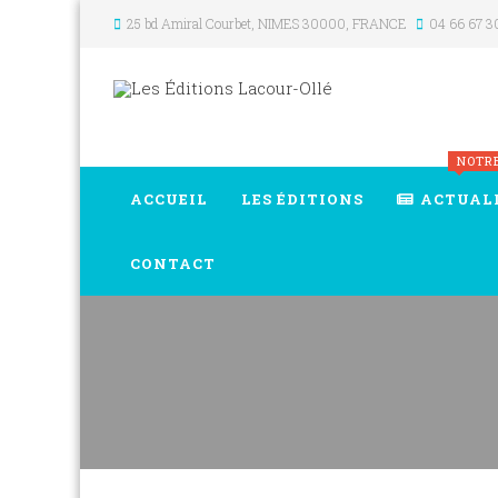
25 bd Amiral Courbet
, NIMES
30000
,
FRANCE
04 66 67 3
NOTR
ACCUEIL
LES ÉDITIONS
ACTUAL
CONTACT